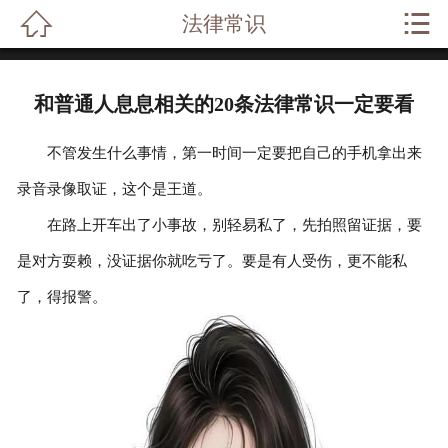


法律常识
网站首页

关于我们
和普通人息息相关的20条法律常识一定要看
业务范围
不管发生什么事情，第一时间一定要把自己的手机拿出来
成功案例
录音录像取证，这个是王道。
在路上开车出了小事故，别轻易私了，先拍照留证据，要
律师风采
是对方耍赖，没证据你就吃亏了。要是有人受伤，更不能私
法律常识
了，得报警。
法律问答
在线留言
联系我们